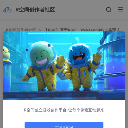
R空间创作者社区
R空间创作者社区
【Rust】基于Rust + WebAssembly；实现人
机记忆井字棋游戏（人机对战）
【Rust】基于Rust + WebAssembly；实现人机记
忆井字棋游戏（人机对战）
杰西笔记
6011人浏览 · 2025-11-17 11:11:39
文章目录
项目介绍
R空间独立游戏创作平台-让每个像素互动起来
技术栈
项目实现
立即访问