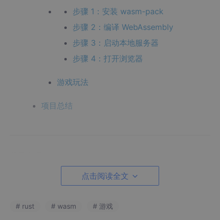
步骤 1：安装 wasm-pack
步骤 2：编译 WebAssembly
步骤 3：启动本地服务器
步骤 4：打开浏览器
游戏玩法
项目总结
项目介绍
本项目使用 Rust 和 WebAssembly 技术实现了一个在线人机对战
点击阅读全文
井字棋游戏。玩家可以在网页中与采用 Minimax 算法的 AI 进行对
战。项目展示了如何使用 Rust 编写高性能的游戏逻辑，并通过 W
ebAssembly 在浏览器中运行。
# rust
# wasm
# 游戏