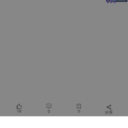
Rust
2021 edition
游戏逻辑实现
WebAssembly
-
编译目标平台
wasm-bindgen
0.2
Rust/JavaScript 互操作
serde
1.0
数据序列化
HTML5
-
页面结构
CSS3
-
样式和动画
JavaScript (ES6+)
-
前端交互逻辑
项目实现
1. 项目结构
19
0
0
分享
tic-tac-toe-wasm/
