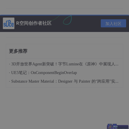
核心特性：
流畅的网页游戏体验
智能 AI 对手（Minimax 算法，永不失败）
R空间创作者社区
加入社区
现代化响应式 UI 设计
WebAssembly 带来的高性能
完全响应式布局，支持移动端
更多推荐
适用场景：
·
3D开放世界Agent新突破！字节Lumine在《原神》中展现人类级效率
学习 Rust + WebAssembly 开发
·
UE5笔记：OnComponentBeginOverlap
·
理解游戏 AI 算法（Minimax）
Substance Master Material：Designer 与 Painter 的“跨应用”实时链接
练习前后端交互
WebAssembly 入门项目
技术栈
技术
版本
用途