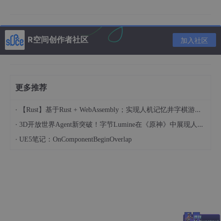
app.
use
(bodyParser.json());  
//配置解析，用于解析json和
app.
use
(bodyParser.urlencoded({extended: 
false
}));

R空间创作者社区
加入社区
app.
use
(cors())              
//配置跨域，必须在路由之
app.listen(
80
, () => {

    console.log(
'服务器启动成功'
);

更多推荐
·
【Rust】基于Rust + WebAssembly；实现人机记忆井字棋游戏（人机对战）
·
3D开放世界Agent新突破！字节Lumine在《原神》中展现人类级效率
新建/server/db/index.js，用于配置数据库相关信息
·
UE5笔记：OnComponentBeginOverlap
let
mysql
=
 require(
'mysql'
)

let
db
=
 mysql.createPool({

    host: 
'127.0.0.1'
,     
//数据库IP地址
    user: 
'root'
,          
//数据库登录账号