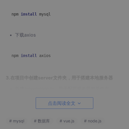
npm 
install
下载axios
npm 
install
3.在项目中创建server文件夹，用于搭建本地服务器
新建/server/app.js，用于配置服务器相关信息
点击阅读全文
let
 express = 
require
(
'express'
let
# mysql
# 数据库
# vue.js
# node.js
let
 cors = 
require
(
'cors'
let
 bodyParser = 
require
(
'body-parser'
)
