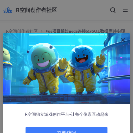
R空间创作者社区
R空间创作者社区
Vue项目通过node连接MySQL数据库并实现
增删改查操作
Vue项目通过node连接MySQL数据库并实现增删
改查操作
呦呀
66994人浏览 · 2022-03-01 14:19:36
Vue项目通过node连接MySQL数据库
1.创建Vue项目
R空间独立游戏创作平台-让每个像素互动起来
vue 
create
立即访问