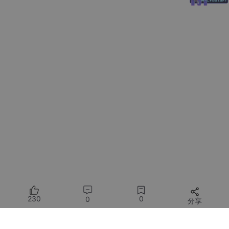
    password: 
'root'
,      
//数据库登录密码
    database: 
'test'
//要操作的数据库
})

module
.
exports
新建/server/API/user.js，用于操作数据库
let db = 
require
(
'../db/index'
)

exports
.get = 
(req, res)
 =>
 {

    var sql = 
'select * from user'
    db.query(sql, 
(err, data)
 =>
 {

if
(err) {

return
 res.send(
'错误：'
 + err.message)

        }

230
0
0
分享
        res.send(data)

    })
