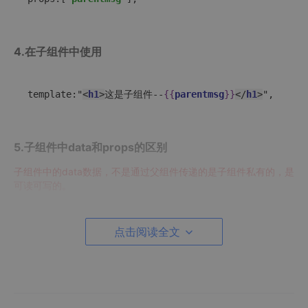
4.在子组件中使用
template:"
<
h1
>
这是子组件--
{{
parentmsg
}}
</
h1
>
",
5.子组件中data和props的区别
子组件中的data数据，不是通过父组件传递的是子组件私有的，是
可读可写的。
子组件中的所有 props中的数据，都是通过父组件传递给子组件
的，是只读的。
点击阅读全文
完整代码：
<
html
>
<
head
>