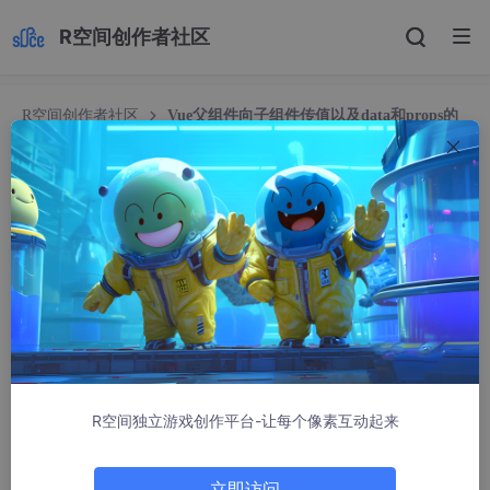
R空间创作者社区
R空间创作者社区
Vue父组件向子组件传值以及data和props的
区别
Vue父组件向子组件传值以及data和props的区别
北海之灵
28645人浏览 · 2018-09-06 11:24:18
1.在父组件中定义 msg 属性
    data:{

R空间独立游戏创作平台-让每个像素互动起来
      msg:
'123 -我是父组件中的数据'
    },
立即访问