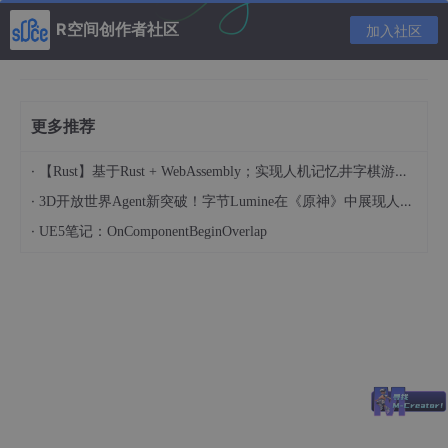
<
meta
http-equiv
=
"Content-Type"
content
=
"text/h
R空间创作者社区
加入社区
</
head
>
<
body
>
<
div
id
=
'app'
>
<!-- 父组件可以在引用子组件的时候，通过属性绑定的形
更多推荐
    以属性绑定的形式，传递到子组件内部，供子组件使用 -->
<
com1
:parentmsg
=
"msg"
>
</
com1
>
·
【Rust】基于Rust + WebAssembly；实现人机记忆井字棋游戏（人机对战）
</
div
>
</
body
>
·
3D开放世界Agent新突破！字节Lumine在《原神》中展现人类级效率
<
script
src
=
"../lib/vue.js"
>
</
script
>
·
UE5笔记：OnComponentBeginOverlap
<
script
>
var
 vm = 
new
Vue
({

el
:
'#app'
,

data
:{

msg
:
'123-我是父组件中的数据'
    },

components
:{

//子组件中无法访问父组件的data和methods
com1
:{

//子组件中的data数据，不是通过父组件传递的是子