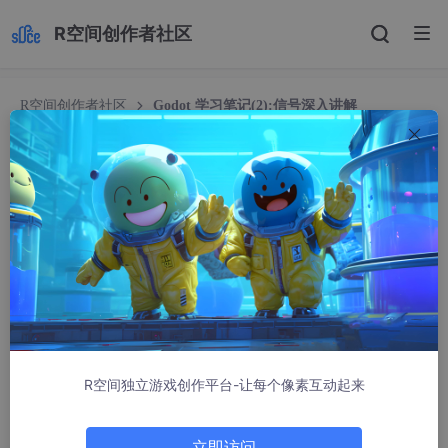
R空间创作者社区
R空间创作者社区
Godot 学习笔记(2):信号深入讲解
Godot 学习笔记(2):信号深入讲解
罪恶の王冠
4813人浏览 · 2024-03-17 14:25:04
文章目录
前言
相关链接
R空间独立游戏创作平台-让每个像素互动起来
环境
信号
立即访问