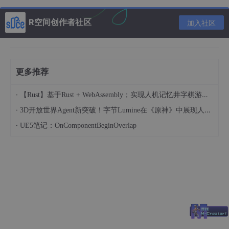
基于Action的信号模拟
Button
R空间创作者社区
加入社区
总结
更多推荐
前言
·
这里我们深入学习一下Godot的信号。对于数据流的控制一直是前
【Rust】基于Rust + WebAssembly；实现人机记忆井字棋游戏（人机对战）
端最重要的内容。
·
3D开放世界Agent新突破！字节Lumine在《原神》中展现人类级效率
·
UE5笔记：OnComponentBeginOverlap
相关链接
Godot Engine 4.2 简体中文文档
环境
visual studio 2022
.net core 8.0