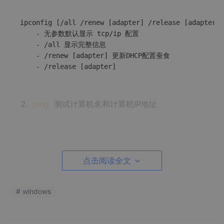
ipconfig [/all /renew [adapter] /release [adapter]]

    - 无参数默认显示 tcp/ip 配置

    - /all 显示完整信息

    - /renew [adapter] 更新DHCP配置蚕食

ping
测试计算机名和计算机IP地址
ping 
[-t]
[-a]
[-n count]
[-l size]
[-f]
[-i TTL]
[
    - -t 指定中断前可以持续发送回响信息到目的地.

点击阅读全文
    - -
a
 指定对目的地ip地址进行反向域名解析

    - -n count 指定发送回响消息次数, 默认为
4
    - -l size 指定发送的回响请求数据长度, 默认
32
字节

# windows
    - -f 指定发送回响请求带有 
'不要拆分'
 标志

    - -
i
 TTL 指定发送回响去请求消息 ip 标题中 TTL 字段
    - -v TOS 指定发送回响消息的 IP 标题中 
"服务类型(TOS