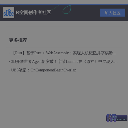
    - -r count 指定 IP 标题中 
"记录路由"
    - -s count 指定 IP 标题中 
"Internet时间戳"
R空间创作者社区
加入社区
net config
显示和修改当前运行的可配置服务
更多推荐
·
【Rust】基于Rust + WebAssembly；实现人机记忆井字棋游戏（人机对战）
    -
·
3D开放世界Agent新突破！字节Lumine在《原神》中展现人类级效率
    -
·
UE5笔记：OnComponentBeginOverlap
net
user
添加显示或更改用户账号
net 
user
 username 
password
 | <
options
> [/
domain
]

    - 
option
 操作

    - 
domain