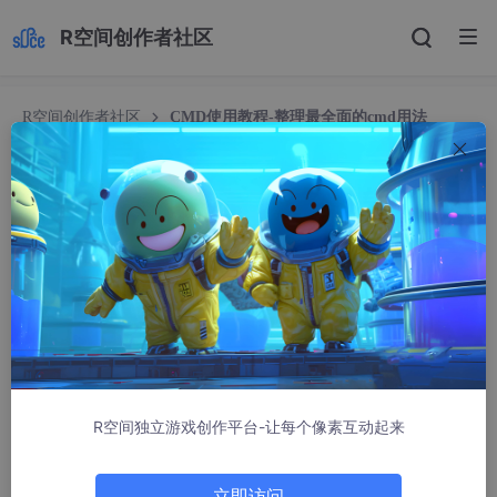
R空间创作者社区
R空间创作者社区
CMD使用教程-整理最全面的cmd用法
CMD使用教程-整理最全面的cmd用法
sanlelele
62174人浏览 · 2018-01-04 18:58:35
CMD 使用教程 - 整理最全面的控制台命令用法
CMD（命令指示符），字符显示联机用户接口
R空间独立游戏创作平台-让每个像素互动起来
一、CMD 命令规约
立即访问