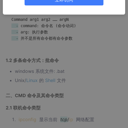
1.1 单条命令
  -
  -
  -
1.2 多条命令方式：批命令
windows 系统文件: .bat
Unix/
Linux
的
Shell
文件
二、CMD 命令及其命令类型
2.1 联机命令类型
ipconfig
显示当前
tcp
/
ip
网络配置