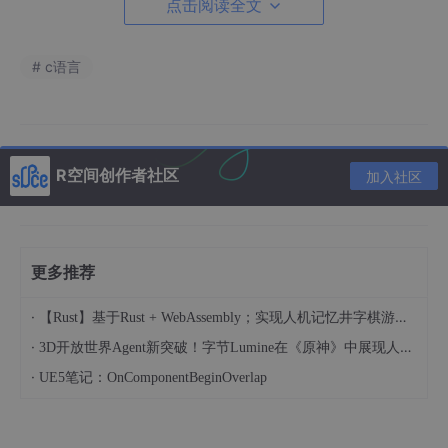
点击阅读全文
# c语言
【完整笔记链接】：
R空间创作者社区
加入社区
https://mp.weixin.qq.com/s/J5bTlJdA613DB9cCb94eag
暂时无法在飞书文档外展示此内容
更多推荐
1、引入
·
【Rust】基于Rust + WebAssembly；实现人机记忆井字棋游戏（人机对战）
变量的出现使得我们可以存放单个的数据，那假设我们有⼀组数
·
3D开放世界Agent新突破！字节Lumine在《原神》中展现人类级效率
据，比如：某个班级的数学成绩有 30 个数据，我们就需要创建 3
·
UE5笔记：OnComponentBeginOverlap
0 个变量去存储码？
如果是一个年段上千个数据，会不会太复杂了？